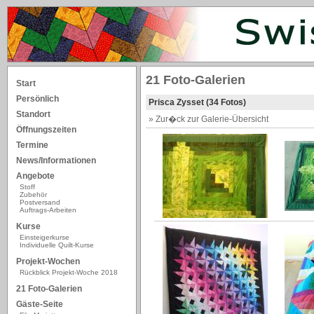
21 Foto-Galerien
Start
Persönlich
Prisca Zysset (34 Fotos)
Standort
» Zur�ck zur Galerie-Übersicht
Öffnungszeiten
Termine
News/Informationen
Angebote
Stoff
Zubehör
Postversand
Auftrags-Arbeiten
Kurse
Einsteigerkurse
Individuelle Quilt-Kurse
Projekt-Wochen
Rückblick Projekt-Woche 2018
21 Foto-Galerien
Gäste-Seite