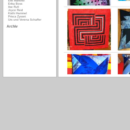
Elio Mariotto
Erika Boss
Ilse Rufi
Joyce Reid
Käthi Hammel
Prisca Zysset
Urs und Verena Schaffer
Archiv