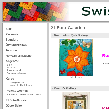
21 Foto-Galerien
Start
Persönlich
» Rosmarie's Quilt Gallery
Standort
Öffnungszeiten
Termine
Ros
News/Informationen
Angebote
» Zu
Stoff
Zubehör
Postversand
Auftrags-Arbeiten
146 Fotos
Kurse
Einsteigerkurse
Individuelle Quilt-Kurse
» Kaethi's Gallery
Projekt-Wochen
Rückblick Projekt-Woche 2018
21 Foto-Galerien
Gäste-Seite
Kät