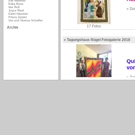
Elio Mariotto
Erika Boss
Ilse Rufi
» Zu
Joyce Reid
Käthi Hammel
Prisca Zysset
Urs und Verena Schaffer
17 Fotos
Archiv
» Tagungshaus Rügel Fotogalerie 2018
Qui
vom
» Zu
44 Fotos
» Tagungshaus Rügel Fotogalerie 2017
Qui
vom